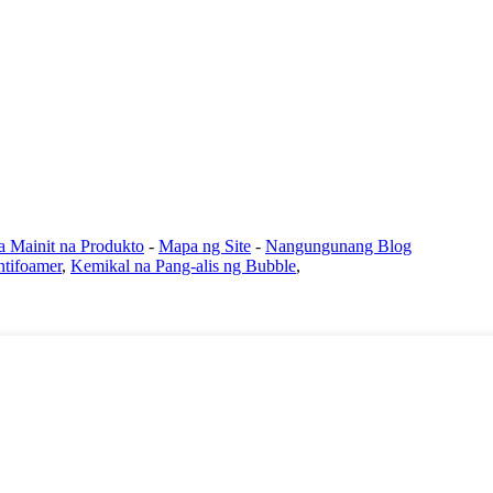
 Mainit na Produkto
-
Mapa ng Site
-
Nangungunang Blog
tifoamer
,
Kemikal na Pang-alis ng Bubble
,