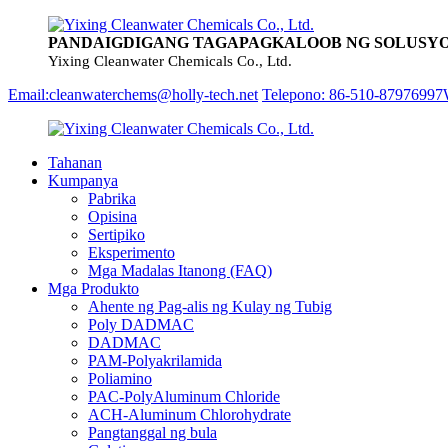
PANDAIGDIGANG TAGAPAGKALOOB NG SOLUSYO
Yixing Cleanwater Chemicals Co., Ltd.
Email:cleanwaterchems@holly-tech.net
Telepono: 86-510-87976997
Tahanan
Kumpanya
Pabrika
Opisina
Sertipiko
Eksperimento
Mga Madalas Itanong (FAQ)
Mga Produkto
Ahente ng Pag-alis ng Kulay ng Tubig
Poly DADMAC
DADMAC
PAM-Polyakrilamida
Poliamino
PAC-PolyAluminum Chloride
ACH-Aluminum Chlorohydrate
Pangtanggal ng bula