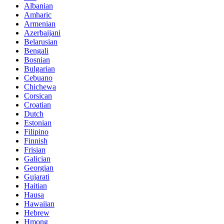
Albanian
Amharic
Armenian
Azerbaijani
Belarusian
Bengali
Bosnian
Bulgarian
Cebuano
Chichewa
Corsican
Croatian
Dutch
Estonian
Filipino
Finnish
Frisian
Galician
Georgian
Gujarati
Haitian
Hausa
Hawaiian
Hebrew
Hmong