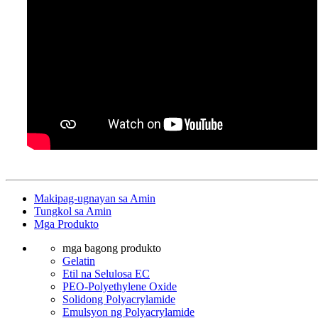
Makipag-ugnayan sa Amin
Tungkol sa Amin
Mga Produkto
mga bagong produkto
Gelatin
Etil na Selulosa EC
PEO-Polyethylene Oxide
Solidong Polyacrylamide
Emulsyon ng Polyacrylamide