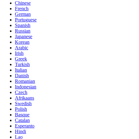
Chinese
French
German
Portuguese
Spanish
Russian
Japanese
Korean
Arabic
Irish
Greek
Turkish
Italian
Danish
Romanian
Indonesian
Czech
Afrikaans
Swedish
Polish
Basque
Catalan
Esperanto
Hindi
Lao