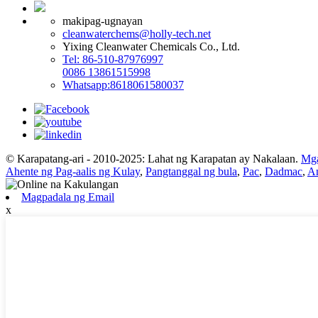
makipag-ugnayan
cleanwaterchems@holly-tech.net
Yixing Cleanwater Chemicals Co., Ltd.
Tel: 86-510-87976997
0086 13861515998
Whatsapp:8618061580037
© Karapatang-ari - 2010-2025: Lahat ng Karapatan ay Nakalaan.
Mga
Ahente ng Pag-aalis ng Kulay
,
Pangtanggal ng bula
,
Pac
,
Dadmac
,
An
Magpadala ng Email
x