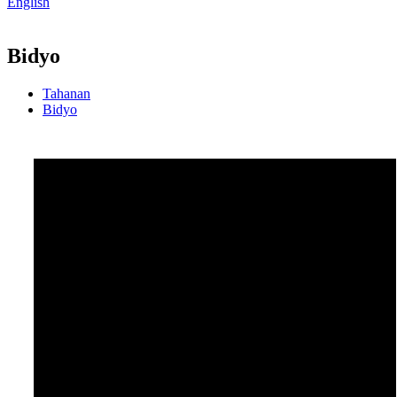
English
Bidyo
Tahanan
Bidyo