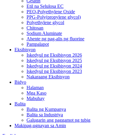
Gelatin
Etil na Selulosa EC
PEO-Polyethylene Oxide
PPG-Poly(propylene glycol)
Polyethylene glycol
Chitosan
Sodium Aluminate
Ahente ng pag-alis ng fluorine
Pampalapot
Eksibisyon
Iskedyul ng Eksibisyon 2026
Iskedyul ng Eksibisyon 2025
Iskedyul ng Eksibisyon 2024
Iskedyul ng Eksibisyon 2023
Nakaraang Eksibisyon
Bidyo
Halaman
Mga Kaso
Mabuhay
Balita
Balita ng Kumpanya
Balita sa Industriya
Galugarin ang paggamot ng tubig
Makipag-ugnayan sa Amin