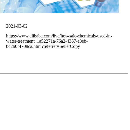
2021-03-02
https://www.alibaba.com/live/hot--sale-chemicals-used-in-
water-treatment_1a52271a-76a2-4367-a3eb-
bc2b0f4708ca.html?referrer=SellerCopy