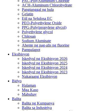
PAC-PolyAluminum Chloride
ACH-Aluminum Chlorohydrate
Pangtanggal ng bula
Gelatin
Etil na Selulosa EC
PEO-Polyethylene Oxide
PPG-Poly(propylene glycol)
Polyethylene glycol
Chitosan
Sodium Aluminate
Ahente ng pag-alis ng fluorine
Pampalapot
Eksibisyon
Iskedyul ng Eksibisyon 2026
Iskedyul ng Eksibisyon 2025
Iskedyul ng Eksibisyon 2024
Iskedyul ng Eksibisyon 2023
Nakaraang Eksibisyon
Bidyo
Halaman
Mga Kaso
Mabuhay
Balita
Balita ng Kumpanya
Balita sa Industriya