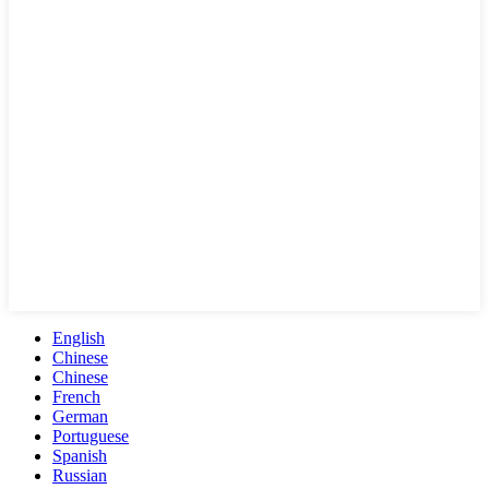
English
Chinese
Chinese
French
German
Portuguese
Spanish
Russian