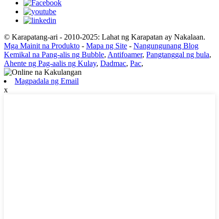
© Karapatang-ari - 2010-2025: Lahat ng Karapatan ay Nakalaan.
Mga Mainit na Produkto
-
Mapa ng Site
-
Nangungunang Blog
Kemikal na Pang-alis ng Bubble
,
Antifoamer
,
Pangtanggal ng bula
,
Ahente ng Pag-aalis ng Kulay
,
Dadmac
,
Pac
,
Magpadala ng Email
x