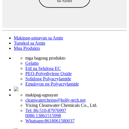
sa Amin
Makipag-ugnayan sa Amin
Tungkol sa Amin
Mga Produkto
mga bagong produkto
Gelatin
Etil na Selulosa EC
PEO-Polyethylene Oxide
Solidong Polyacrylamide
Emulsyon ng Polyacrylamide
makipag-ugnayan
cleanwaterchems@holly-tech.net
Yixing Cleanwater Chemicals Co., Ltd.
Tel: 86-510-87976997
0086 13861515998
Whatsapp:8618061580037