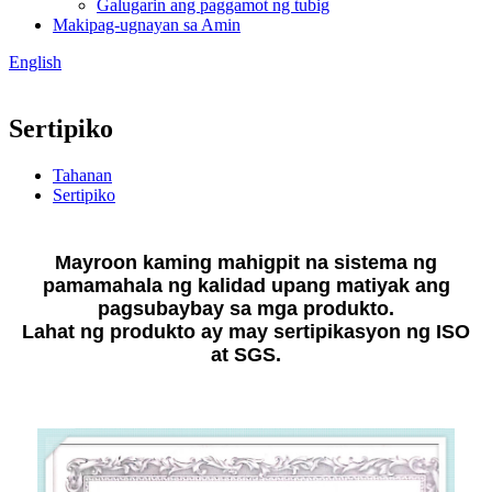
Galugarin ang paggamot ng tubig
Makipag-ugnayan sa Amin
English
Sertipiko
Tahanan
Sertipiko
Mayroon kaming mahigpit na sistema ng
pamamahala ng kalidad upang matiyak ang
pagsubaybay sa mga produkto.
Lahat ng produkto ay may sertipikasyon ng ISO
at SGS.