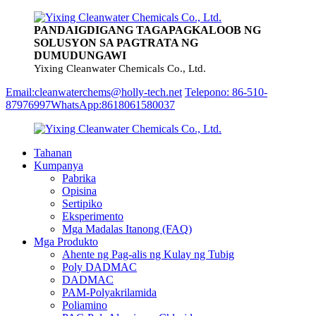
PANDAIGDIGANG TAGAPAGKALOOB NG
SOLUSYON SA PAGTRATA NG
DUMUDUNGAWI
Yixing Cleanwater Chemicals Co., Ltd.
Email:cleanwaterchems@holly-tech.net
Telepono: 86-510-
87976997
WhatsApp:8618061580037
Tahanan
Kumpanya
Pabrika
Opisina
Sertipiko
Eksperimento
Mga Madalas Itanong (FAQ)
Mga Produkto
Ahente ng Pag-alis ng Kulay ng Tubig
Poly DADMAC
DADMAC
PAM-Polyakrilamida
Poliamino