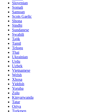
Slovenian
Somali
Samoan
Scots Gaelic
Shona
Sindhi
Sundanese
Swahili
Tajik
Tamil
Telugu
Thai
Ukrainian
Urdu
Uzbek
Vietnamese
Welsh
Xhosa
Yiddish
Yoruba
Zulu
Kinyarwanda
Tatar
Oriya
Turkmen