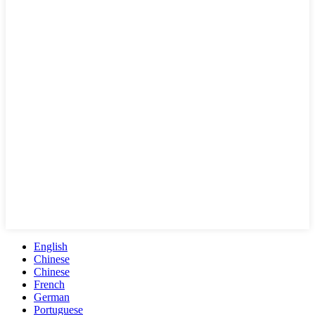
English
Chinese
Chinese
French
German
Portuguese