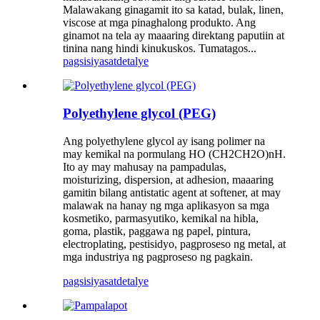
Malawakang ginagamit ito sa katad, bulak, linen,
viscose at mga pinaghalong produkto. Ang
ginamot na tela ay maaaring direktang paputiin at
tinina nang hindi kinukuskos. Tumatagos...
pagsisiyasat
detalye
Polyethylene glycol (PEG)
Ang polyethylene glycol ay isang polimer na
may kemikal na pormulang HO (CH2CH2O)nH.
Ito ay may mahusay na pampadulas,
moisturizing, dispersion, at adhesion, maaaring
gamitin bilang antistatic agent at softener, at may
malawak na hanay ng mga aplikasyon sa mga
kosmetiko, parmasyutiko, kemikal na hibla,
goma, plastik, paggawa ng papel, pintura,
electroplating, pestisidyo, pagproseso ng metal, at
mga industriya ng pagproseso ng pagkain.
pagsisiyasat
detalye