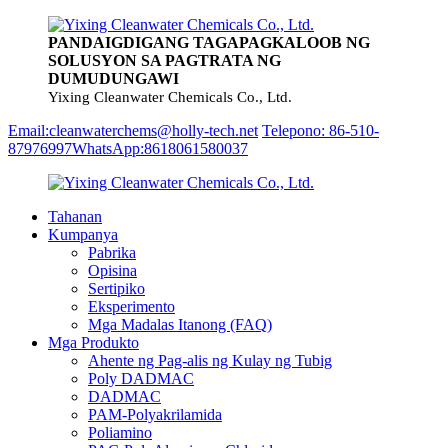
PANDAIGDIGANG TAGAPAGKALOOB NG
SOLUSYON SA PAGTRATA NG
DUMUDUNGAWI
Yixing Cleanwater Chemicals Co., Ltd.
Email:cleanwaterchems@holly-tech.net
Telepono: 86-510-
87976997
WhatsApp:8618061580037
Tahanan
Kumpanya
Pabrika
Opisina
Sertipiko
Eksperimento
Mga Madalas Itanong (FAQ)
Mga Produkto
Ahente ng Pag-alis ng Kulay ng Tubig
Poly DADMAC
DADMAC
PAM-Polyakrilamida
Poliamino