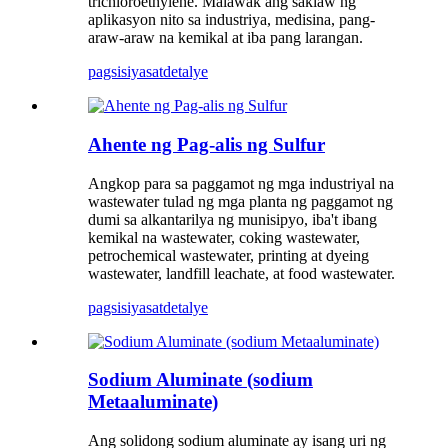
trichloroethylene. Malawak ang saklaw ng
aplikasyon nito sa industriya, medisina, pang-
araw-araw na kemikal at iba pang larangan.
pagsisiyasat
detalye
Ahente ng Pag-alis ng Sulfur
Angkop para sa paggamot ng mga industriyal na
wastewater tulad ng mga planta ng paggamot ng
dumi sa alkantarilya ng munisipyo, iba't ibang
kemikal na wastewater, coking wastewater,
petrochemical wastewater, printing at dyeing
wastewater, landfill leachate, at food wastewater.
pagsisiyasat
detalye
Sodium Aluminate (sodium
Metaaluminate)
Ang solidong sodium aluminate ay isang uri ng