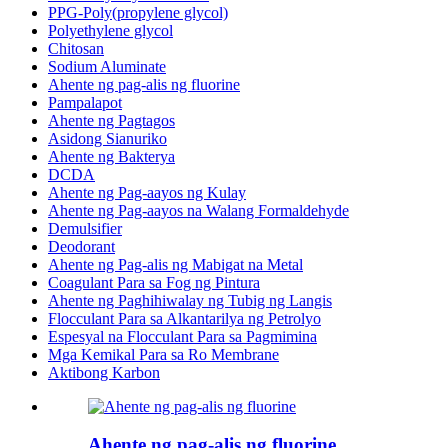
PPG-Poly(propylene glycol)
Polyethylene glycol
Chitosan
Sodium Aluminate
Ahente ng pag-alis ng fluorine
Pampalapot
Ahente ng Pagtagos
Asidong Sianuriko
Ahente ng Bakterya
DCDA
Ahente ng Pag-aayos ng Kulay
Ahente ng Pag-aayos na Walang Formaldehyde
Demulsifier
Deodorant
Ahente ng Pag-alis ng Mabigat na Metal
Coagulant Para sa Fog ng Pintura
Ahente ng Paghihiwalay ng Tubig ng Langis
Flocculant Para sa Alkantarilya ng Petrolyo
Espesyal na Flocculant Para sa Pagmimina
Mga Kemikal Para sa Ro Membrane
Aktibong Karbon
Ahente ng pag-alis ng fluorine