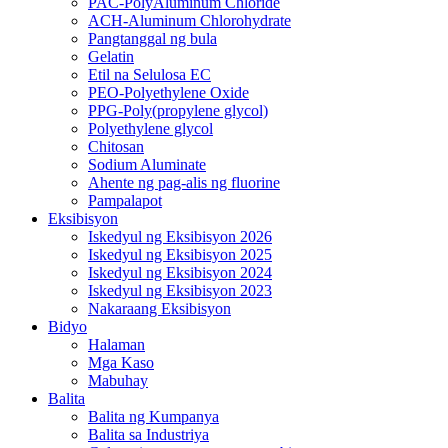
PAC-PolyAluminum Chloride
ACH-Aluminum Chlorohydrate
Pangtanggal ng bula
Gelatin
Etil na Selulosa EC
PEO-Polyethylene Oxide
PPG-Poly(propylene glycol)
Polyethylene glycol
Chitosan
Sodium Aluminate
Ahente ng pag-alis ng fluorine
Pampalapot
Eksibisyon
Iskedyul ng Eksibisyon 2026
Iskedyul ng Eksibisyon 2025
Iskedyul ng Eksibisyon 2024
Iskedyul ng Eksibisyon 2023
Nakaraang Eksibisyon
Bidyo
Halaman
Mga Kaso
Mabuhay
Balita
Balita ng Kumpanya
Balita sa Industriya