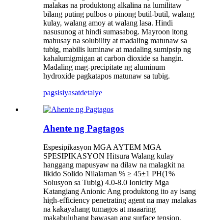
malakas na produktong alkalina na lumilitaw
bilang puting pulbos o pinong butil-butil, walang
kulay, walang amoy at walang lasa. Hindi
nasusunog at hindi sumasabog. Mayroon itong
mahusay na solubility at madaling matunaw sa
tubig, mabilis luminaw at madaling sumipsip ng
kahalumigmigan at carbon dioxide sa hangin.
Madaling mag-precipitate ng aluminum
hydroxide pagkatapos matunaw sa tubig.
pagsisiyasat
detalye
Ahente ng Pagtagos
Espesipikasyon MGA AYTEM MGA
SPESIPIKASYON Hitsura Walang kulay
hanggang mapusyaw na dilaw na malagkit na
likido Solido Nilalaman % ≥ 45±1 PH(1%
Solusyon sa Tubig) 4.0-8.0 Ionicity Mga
Katangiang Anionic Ang produktong ito ay isang
high-efficiency penetrating agent na may malakas
na kakayahang tumagos at maaaring
makabuluhang bawasan ang surface tension.