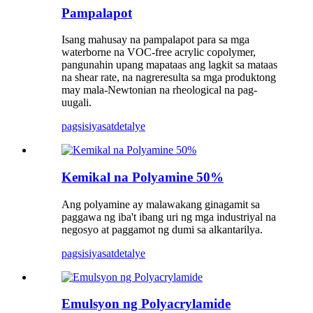
Pampalapot
Isang mahusay na pampalapot para sa mga
waterborne na VOC-free acrylic copolymer,
pangunahin upang mapataas ang lagkit sa mataas
na shear rate, na nagreresulta sa mga produktong
may mala-Newtonian na rheological na pag-
uugali.
pagsisiyasat
detalye
Kemikal na Polyamine 50%
Ang polyamine ay malawakang ginagamit sa
paggawa ng iba't ibang uri ng mga industriyal na
negosyo at paggamot ng dumi sa alkantarilya.
pagsisiyasat
detalye
Emulsyon ng Polyacrylamide