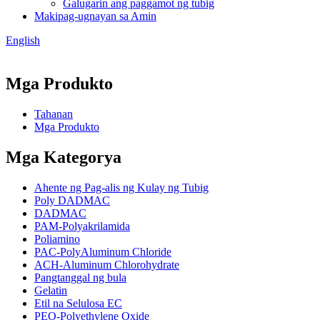
Galugarin ang paggamot ng tubig
Makipag-ugnayan sa Amin
English
Mga Produkto
Tahanan
Mga Produkto
Mga Kategorya
Ahente ng Pag-alis ng Kulay ng Tubig
Poly DADMAC
DADMAC
PAM-Polyakrilamida
Poliamino
PAC-PolyAluminum Chloride
ACH-Aluminum Chlorohydrate
Pangtanggal ng bula
Gelatin
Etil na Selulosa EC
PEO-Polyethylene Oxide