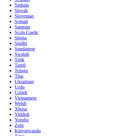
Sinhala
Slovak
Slovenian
Somali
Samoan
Scots Gaelic
Shona
Sindhi
Sundanese
Swahili
Tajik
Tamil
Telugu
Thai
Ukrainian
Urdu
Uzbek
Vietnamese
Welsh
Xhosa
Yiddish
Yoruba
Zulu
Kinyarwanda