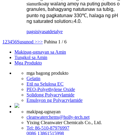
sianuriko
ay walang amoy na puting pulbos o
granules, bahagyang natutunaw sa tubig,
punto ng pagkatunaw 330
℃
, halaga ng pH
ng saturated solution
≥
4.0.
pagsisiyasat
detalye
1
2
3
4
5
6
Susunod >
>>
Pahina 1 / 6
Makipag-ugnayan sa Amin
Tungkol sa Amin
Mga Produkto
mga bagong produkto
Gelatin
Etil na Selulosa EC
PEO-Polyethylene Oxide
Solidong Polyacrylamide
Emulsyon ng Polyacrylamide
makipag-ugnayan
cleanwaterchems@holly-tech.net
Yixing Cleanwater Chemicals Co., Ltd.
Tel: 86-510-87976997
0086 13861515998