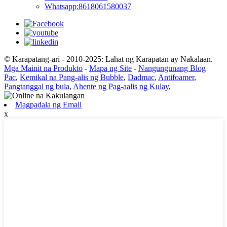
Whatsapp:8618061580037
© Karapatang-ari - 2010-2025: Lahat ng Karapatan ay Nakalaan.
Mga Mainit na Produkto
-
Mapa ng Site
-
Nangungunang Blog
Pac
,
Kemikal na Pang-alis ng Bubble
,
Dadmac
,
Antifoamer
,
Pangtanggal ng bula
,
Ahente ng Pag-aalis ng Kulay
,
Magpadala ng Email
x